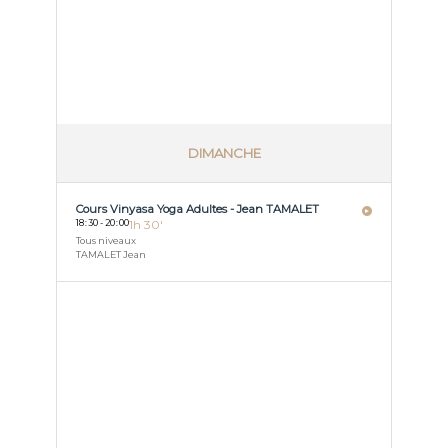
DIMANCHE
Cours Vinyasa Yoga Adultes - Jean TAMALET
18
:
30 - 20
:
00
1h 30'
Tous niveaux
TAMALET Jean