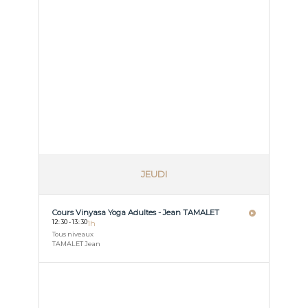
JEUDI
Cours Vinyasa Yoga Adultes - Jean TAMALET
12
:
30 - 13
:
30
1h
Tous niveaux
TAMALET Jean