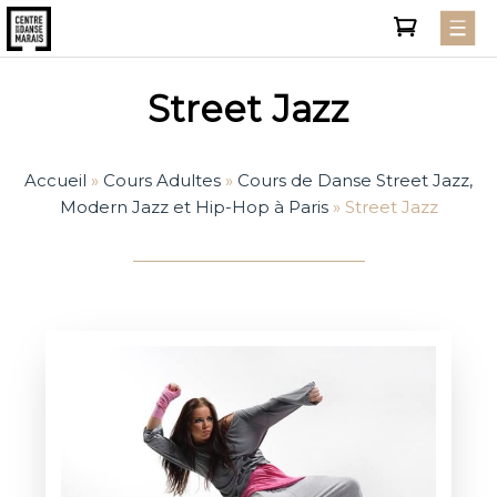
Street Jazz
Accueil
»
Cours Adultes
»
Cours de Danse Street Jazz,
Modern Jazz et Hip-Hop à Paris
»
Street Jazz