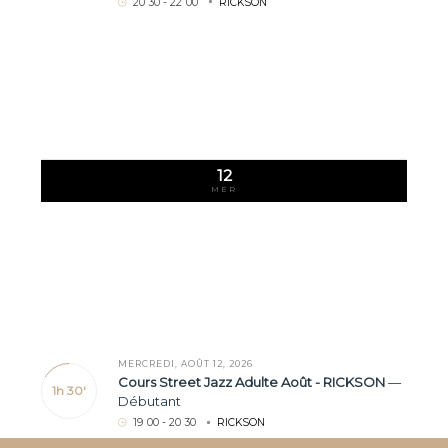
20
:
30 - 22
:
00
RICKSON
12
MER
MERCREDI, AOÛT 12, 2026
Cours Street Jazz Adulte Août - RICKSON
—
1h 30'
Débutant
19
:
00 - 20
:
30
RICKSON