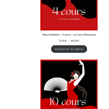
Pass Initiation – 4 cours – La Cour Flamenca
Plage
72,00
€
–
80,00
€
de
prix :
Sélectionner les options
72,00€
à
80,00€