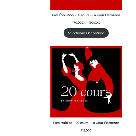
Pass Évolution – 10 cours – La Cour Flamenca
Plage
170,00
€
–
190,00
€
de
prix :
Sélectionner les options
170,00€
à
190,00€
Pass Maîtrise – 20 cours – La Cour Flamenca
315,00
€