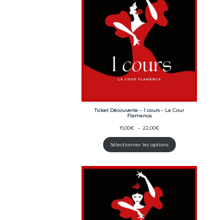
Ticket Découverte – 1 cours – La Cour
Flamenca
Plage
19,00
€
–
22,00
€
de
prix :
Sélectionner les options
19,00€
à
22,00€