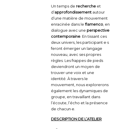
Un temps de
recherche
et
d’
approfondissement
autour
d’une matière de mouvement
enracinée dans le
flamenco
, en
dialogue avec une
perspective
contemporaine
. En tissant ces
deux univers, les participant·e·s
feront émerger un langage
nouveau, avec ses propres
règles. Les frappes de pieds
deviendront un moyen de
trouver une voix et une
identité. À travers le
mouvement, nous explorerons
également les dynamiques de
groupe, en travaillant dans
l’écoute, l’écho et la présence
de chacun·e.
DESCRIPTION DE L’ATELIER