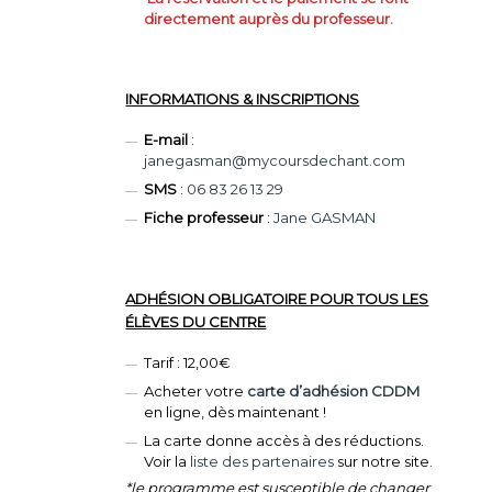
directement auprès du professeur.
INFORMATIONS & INSCRIPTIONS
E-mail
:
janegasman@mycoursdechant.com
SMS
:
06 83 26 13 29
Fiche professeur
:
Jane GASMAN
ADHÉSION OBLIGATOIRE POUR TOUS LES
ÉLÈVES DU CENTRE
Tarif : 12,00€
Acheter votre
carte d’adhésion CDDM
en ligne, dès maintenant !
La carte donne accès à des réductions.
Voir la
liste des partenaires
sur notre site.
*le programme est susceptible de changer