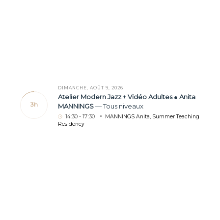
DIMANCHE, AOÛT 9, 2026
Atelier Modern Jazz + Vidéo Adultes ● Anita
3h
MANNINGS
—
Tous niveaux
14
:
30 - 17
:
30
MANNINGS Anita
,
Summer Teaching
Residency