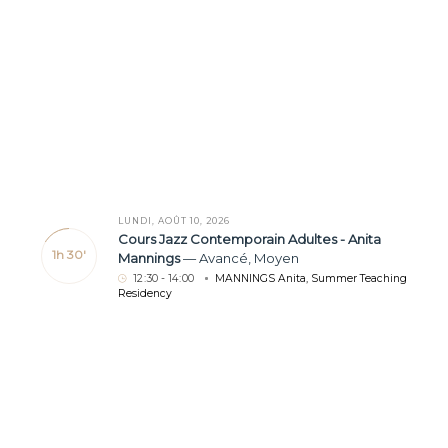
LUNDI, AOÛT 10, 2026
Cours Jazz Contemporain Adultes - Anita
1h 30'
Mannings
—
Avancé
,
Moyen
12
:
30 - 14
:
00
MANNINGS Anita
,
Summer Teaching
Residency