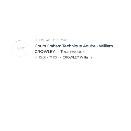
LUNDI, AOÛT 10, 2026
Cours Graham Technique Adulte - William
1h 30'
CROWLEY
—
Tous niveaux
15
:
30 - 17
:
00
CROWLEY William