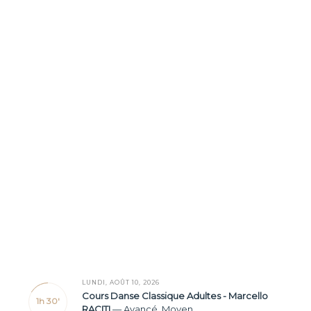
LUNDI, AOÛT 10, 2026
Cours Danse Classique Adultes - Marcello
1h 30'
RACITI
—
Avancé
,
Moyen