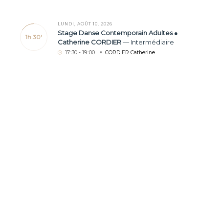
LUNDI, AOÛT 10, 2026
Stage Danse Contemporain Adultes ●
1h 30'
Catherine CORDIER
—
Intermédiaire
17
:
30 - 19
:
00
CORDIER Catherine