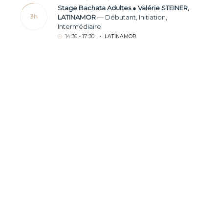
Stage Bachata Adultes ● Valérie STEINER,
LATINAMOR
—
Débutant
,
Initiation
,
3h
Intermédiaire
14
:
30 - 17
:
30
LATINAMOR