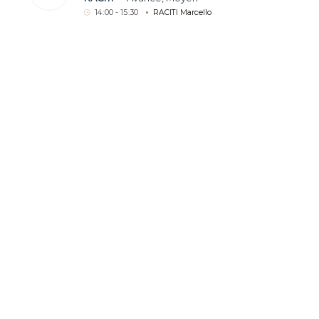
14
:
00 - 15
:
30
RACITI Marcello