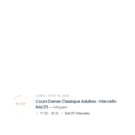
LUNDI, AOÛT 10, 2026
Cours Danse Classique Adultes - Marcello
1h 30'
RACITI
—
Moyen
17
:
00 - 18
:
30
RACITI Marcello