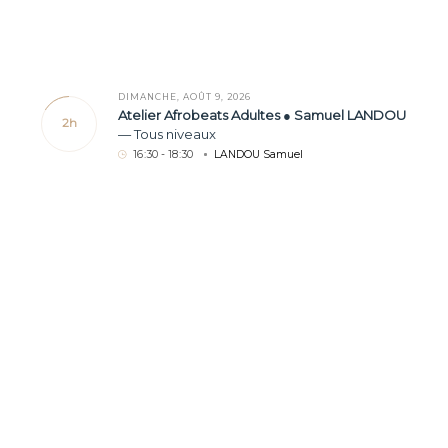
DIMANCHE, AOÛT 9, 2026
Atelier Afrobeats Adultes ● Samuel LANDOU
2h
—
Tous niveaux
16
:
30 - 18
:
30
LANDOU Samuel