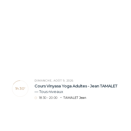
DIMANCHE, AOÛT 9, 2026
Cours Vinyasa Yoga Adultes - Jean TAMALET
1h 30'
—
Tous niveaux
18
:
30 - 20
:
00
TAMALET Jean