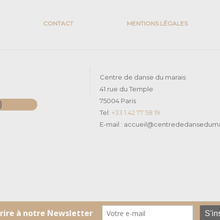
CONTACT
MENTIONS LÉGALES
Centre de danse du marais
41 rue du Temple
k
nstagram
75004 Paris
Tel:
+33 1 42 77 58 19
E-mail : accueil@centrededansedumar