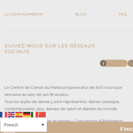
LA COUR FLAMENCA
BLOG
FAQ
SUIVEZ-NOUS SUR LES RÉSEAUX
SOCIAUX
Faceboo
I
Le Centre de Danse du Marais propose plus de 400 cours par
semaine au sein de ses 18 studios.
Tous les styles de danse y sont représentés: danse classique,
contemporaine, jazz, danses de salon et danses du monde.
© 2025 Centre de Danse du Marais – Conception & Réalisation
FRESH
– Copyright Photos : Gianni Giardinelli