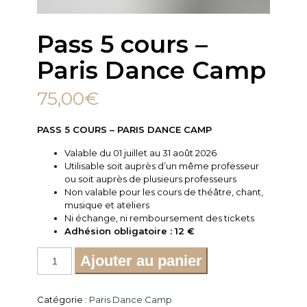
Pass 5 cours –
Paris Dance Camp
75,00
€
PASS 5 COURS – PARIS DANCE CAMP
Valable du 01 juillet au 31 août 2026
Utilisable soit auprès d’un même professeur
ou soit auprès de plusieurs professeurs
Non valable pour les cours de théâtre, chant,
musique et ateliers
Ni échange, ni remboursement des tickets
Adhésion obligatoire : 12 €
quantité
Ajouter au panier
de
Pass
5
Catégorie :
Paris Dance Camp
cours