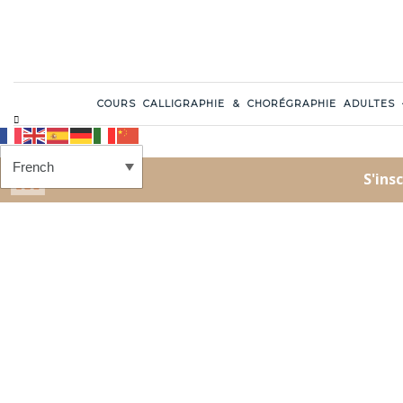
COURS CALLIGRAPHIE & CHORÉGRAPHIE ADULTES
LA COUR FLAMENCA
BLOG
FAQ
SUIVEZ-NOUS SUR LES RÉSEAUX
SOCIAUX
Faceboo
I