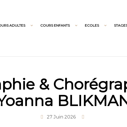
OURS ADULTES
COURS ENFANTS
ECOLES
STAGE
aphie & Chorégra
Yoanna BLIKMA
27 Juin 2026