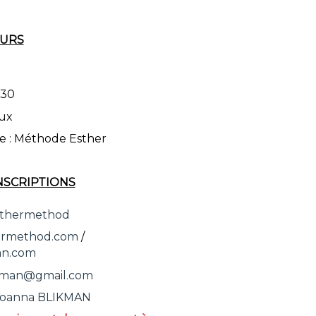
OURS
h30
aux
e : Méthode Esther
NSCRIPTIONS
thermethod
ermethod.com
/
an.com
ikman@gmail.com
oanna BLIKMAN