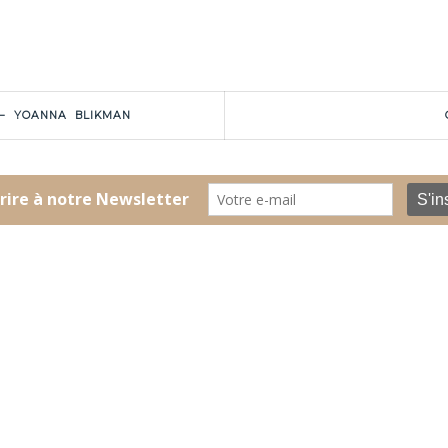
 – YOANNA BLIKMAN
CONTACT
MENTIONS LÉGALES
Centre de danse du marais
41 rue du Temple
k
nstagram
75004 Paris
Tel:
+33 1 42 77 58 19