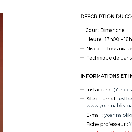
DESCRIPTION DU C
Jour : Dimanche
Heure : 17h00 – 18
Niveau : Tous nive
Technique de dans
INFORMATIONS ET I
Instagram :
@thees
Site internet :
esth
www.yoannablikm
E-mail :
yoanna.bl
Fiche professeur :
Y