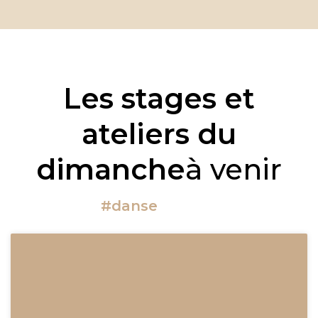
produit
a
plusieurs
variations.
Les
options
peuvent
Les stages et
être
choisies
sur
ateliers du
la
page
dimanche
à venir
du
produit
#danse