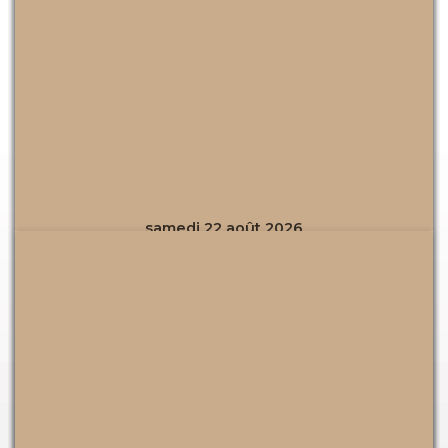
2
C
A
s
ul
t
0
d
a
e
a
t
12
ul
t
B
e
g
3
h
t
u
e
s
0
0
e
e
rl
B
●
0
-
ri
s
e
C
r
-
2
n
●
s
o
a
14
2
e
S
q
a
t
0
C
a
u
d
h
0
0
m
O
e
w
e
0
-
R
u
É
ri
a
-
samedi 22 août 2026
S
el
D
v
n
y
S
t
IE
L
e
e
J
t
a
R
A
n
C
a
a
g
N
t
O
z
g
2
e
D
ai
R
z
e
0
D
O
ls
D
A
B
a
U
A
IE
d
r
3
n
12
d
ul
R
o
0
s
ul
t
a
-
e
0
t
e
d