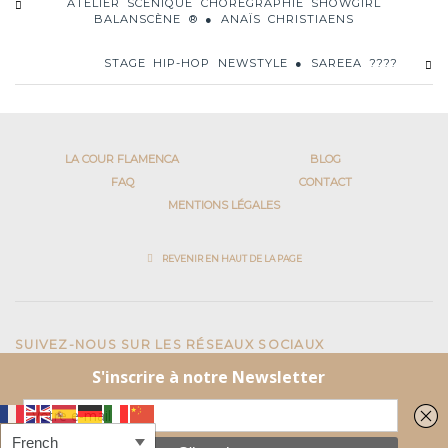
ATELIER SCÉNIQUE CHORÉGRAPHIE SHOWGIRL
BALANSCÈNE ® ● ANAÏS CHRISTIAENS
STAGE HIP-HOP NEWSTYLE ● SAREEA ????
LA COUR FLAMENCA
BLOG
FAQ
CONTACT
MENTIONS LÉGALES
REVENIR EN HAUT DE LA PAGE
SUIVEZ-NOUS SUR LES RÉSEAUX SOCIAUX
Facebook
Instagram
Centre de danse du marais
41 rue du Temple