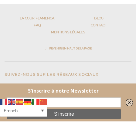
LA COUR FLAMENCA
BLOG
FAQ
CONTACT
MENTIONS LÉGALES
REVENIR EN HAUT DE LA PAGE
SUIVEZ-NOUS SUR LES RÉSEAUX SOCIAUX
Facebook
Instagram
Centre de danse du marais
41 rue du Temple
75004 Paris
Tel:
+33 1 42 77 58 19
E-mail :
accueil@centrededansedumarais.fr