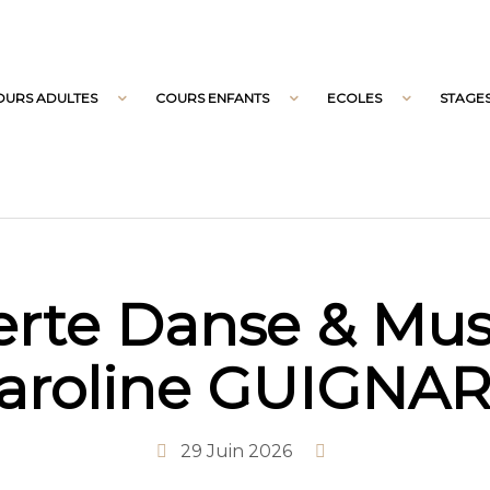
OURS ADULTES
COURS ENFANTS
ECOLES
STAGE
rte Danse & Mus
aroline GUIGNA
29 Juin 2026