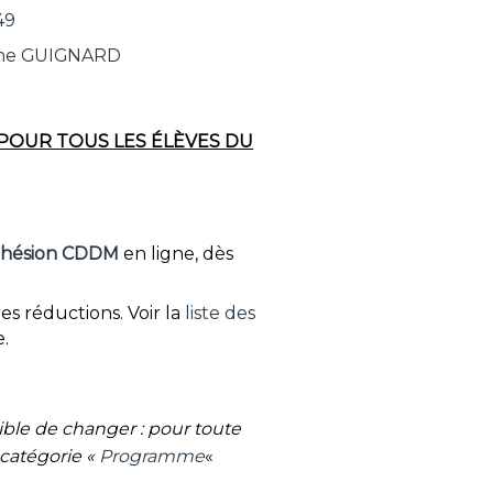
49
ine GUIGNARD
POUR TOUS LES ÉLÈVES DU
adhésion CDDM
en ligne, dès
es réductions. Voir la
liste des
e.
ble de changer : pour toute
a catégorie «
Programme
«