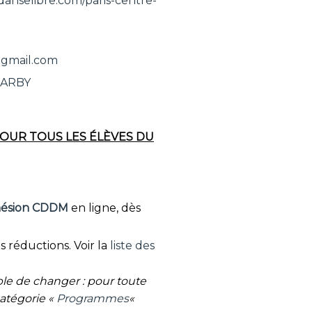
adanselibre.com/paris-centre-
@gmail.com
GARBY
OUR TOUS LES ÉLÈVES DU
hésion CDDM
en ligne, dès
s réductions. Voir la
liste des
le de changer : pour toute
 catégorie «
Programmes
«