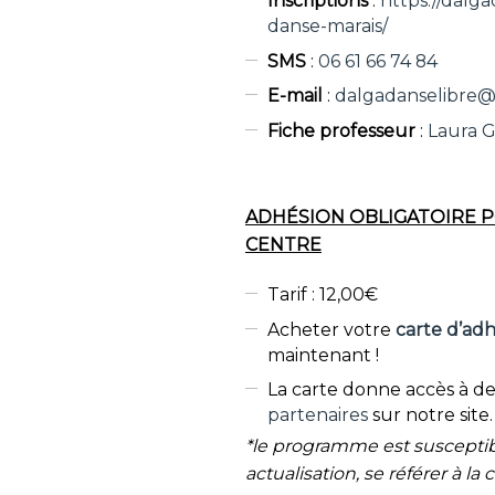
Inscriptions
:
https://dalg
danse-marais/
SMS
:
06 61 66 74 84
E-mail
:
dalgadanselibre
Fiche professeur
:
Laura 
ADHÉSION OBLIGATOIRE P
CENTRE
Tarif : 12,00€
Acheter votre
carte d’ad
maintenant !
La carte donne accès à de
partenaires
sur notre site.
*le programme est susceptib
actualisation, se référer à la