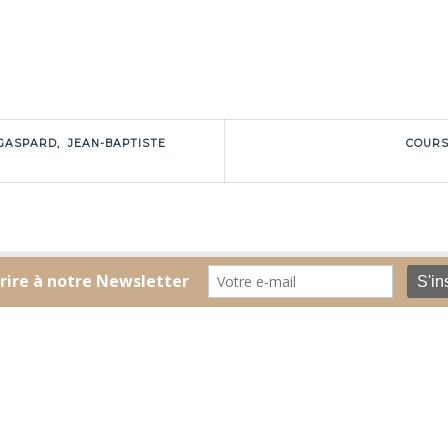
ASPARD, JEAN-BAPTISTE
COURS
CONTACT
MENTIONS LÉGALES
Centre de danse du marais
41 rue du Temple