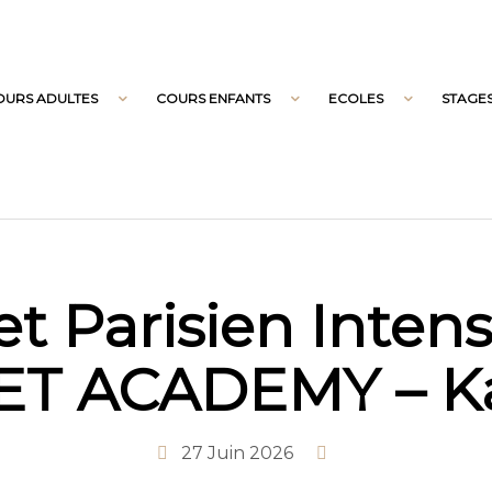
OURS ADULTES
COURS ENFANTS
ECOLES
STAGE
t Parisien Intens
ET ACADEMY – K
27 Juin 2026