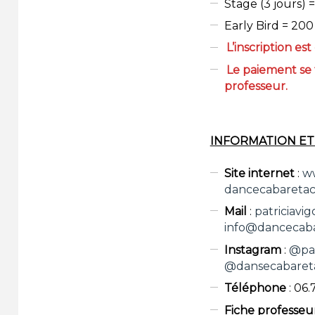
Stage (3 jours) 
Early Bird = 200
L’inscription est
Le paiement se
professeur.
INFORMATION ET
Site internet
:
ww
dancecabareta
Mail
:
patriciavi
info@dancecab
Instagram
:
@pat
@dansecabaret
Téléphone
: 06.
Fiche professeu