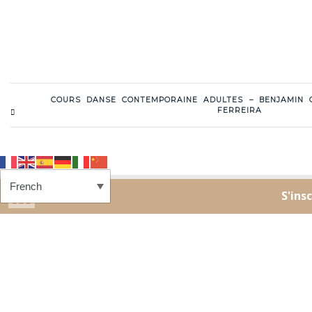
COURS DANSE CONTEMPORAINE ADULTES – BENJAMIN G
FERREIRA
LA COUR FLAMENCA
BLOG
FAQ
SUIVEZ-NOUS SUR LES RÉSEAUX
SOCIAUX