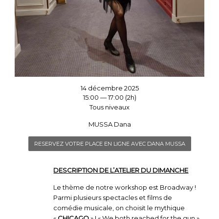
14 décembre 2025
15:00 — 17:00
(2h)
Tous niveaux
MUSSA Dana
RESERVEZ VOTRE PLACE EN LIGNE AVEC DANA MUSSA
DESCRIPTION DE L’ATELIER
DU DIMANCHE
Le thème de notre workshop est Broadway !
Parmi plusieurs spectacles et films de
comédie musicale, on choisit le mythique
«
CHICAGO
» ! « We both reached for the gun »,