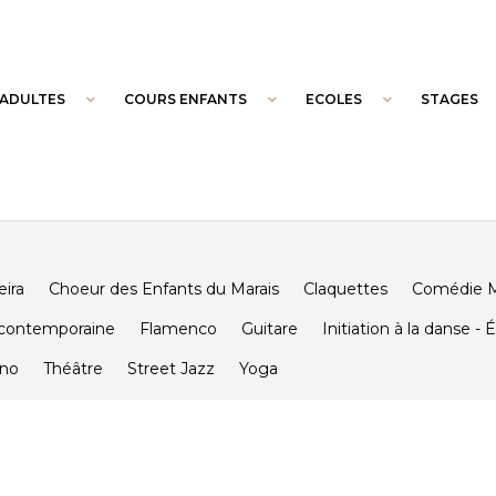
ADULTES
COURS ENFANTS
ECOLES
STAGES
ira
Choeur des Enfants du Marais
Claquettes
Comédie M
contemporaine
Flamenco
Guitare
Initiation à la danse - É
ano
Théâtre
Street Jazz
Yoga