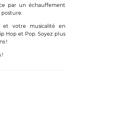
nce par un échauffement
 posture.
e et votre musicalité en
 Hip Hop et Pop. Soyez plus
s !
 !