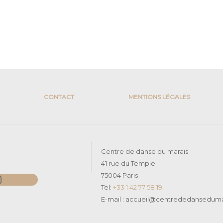
CONTACT
MENTIONS LÉGALES
Centre de danse du marais
41 rue du Temple
k
nstagram
75004 Paris
Tel:
+33 1 42 77 58 19
E-mail : accueil@centrededansedumar